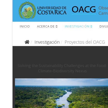
INICIO
ACERCA DE
INVESTIGACIÓN
DIVU
Investigación
Proyectos del OACG
Solving the Sustainability Challenges at the Food-
Climate-Biodiversity Nexus