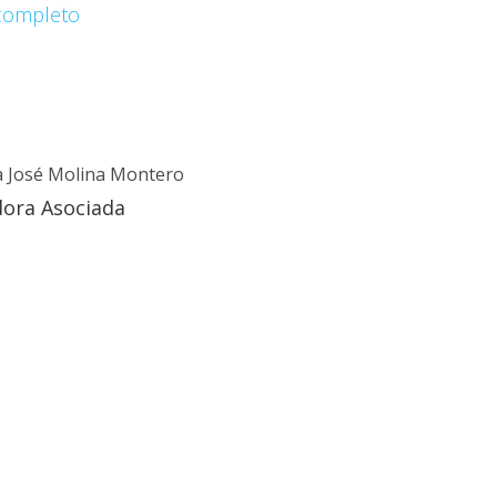
 completo
ía José Molina Montero
dora Asociada