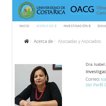
INICIO
ACERCA DE
INVESTIGACIÓN
DIVU
Acerca de
Asociadas y Asociados
Dra. Isabel
Investiga
Correo:
is
Ver Perfil