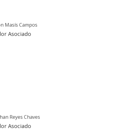
ón Masís Campos
dor Asociado
athan Reyes Chaves
dor Asociado