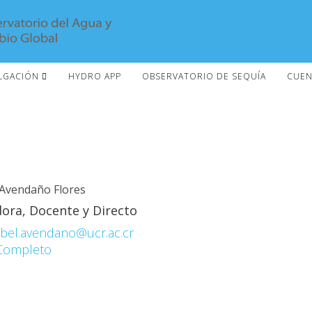
LGACIÓN
HYDRO APP
OBSERVATORIO DE SEQUÍA
CUEN
 Avendaño Flores
dora, Docente y Directo
abel.avendano@ucr.ac.cr
 Completo