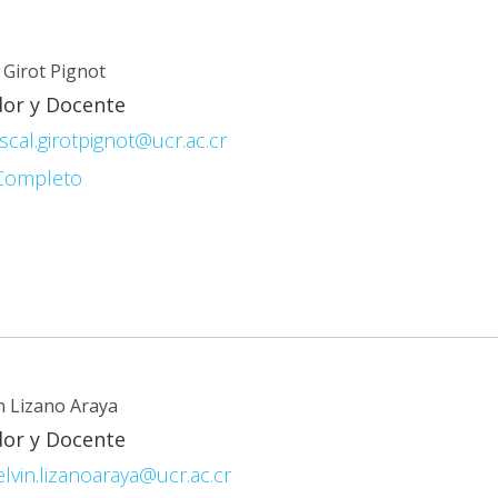
 Girot Pignot
dor y Docente
scal.girotpignot@ucr.ac.cr
 Completo
n Lizano Araya
dor y Docente
lvin.lizanoaraya@ucr.ac.cr